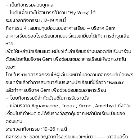
– เป็นกิจกรรมส่วนบุคคล
– ในดันเจี้ยนจะไม่สามารถใช้งาน “Fly Wing” ได้
ระยะเวลากิจกรรม : 12-19 ก.ย.นี้
กิจกรรม 4 : สมทบทุนซ่อมแซมอาคารเรียน – บริจาค Gem
อาคารเรียนของโรงเรียนเวทมนตร์แมวเหมียวได้เกิดการชำรุดเสีย
หาย
เพื่อให้เหล่านักเรียนแมวเหมียวได้เล่าเรียนอย่างปลอดภัย รีบมาร่วม
ด้วยช่วยกันบริจาค Gem เพื่อซ่อมแซมอาคารเรียนให้พวกเขากัน
เถอะ!
โดยในระยะเวลากิจกรรมให้ผู้เล่นมุ่งหน้าไปยังลานกิจกรรมที่เมืองพร
อนเทร่าแล้วทำการสนทนากับประธานนักเรียนที่มีชื่อว่า “Balulu”
แล้วทำการบริจาค Gem เพื่อช่วยซ่อมแซมอาคารเรียน
– โดยกิจกรรมนี้จำกัดบัญชีในการรับรางวัล
– เมื่อบริจาค Aquamarine , Topaz , Zircon , Amethyst ถึงตาม
เงื่อนไขที่กำหนด จะได้รับรางวัลสุดคุ้มจากเหล่านักเรียนเป็นของ
ตอบแทน
ระยะเวลากิจกรรม : 19-26 ก.ย.นี้
กิจกรรม 5 : ของขวัญจากโรงเรียนแมวเหมียว I —— เควสบอร์ด