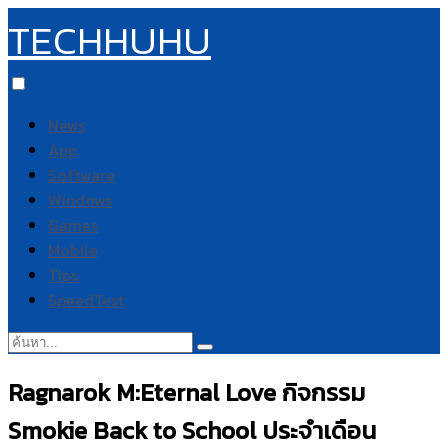
TECHHUHU
News
App
Software
Windows
Games
Mobile
Tips
SpeedTest
ค้นหา:
Ragnarok M:Eternal Love กิจกรรม
Smokie Back to School ประจำเดือน