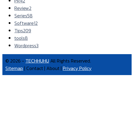
PR
42
Review
2
Series
58
Software
12
Tips
209
tools
8
Wordpress
3
© 2026 -
TECHHUHU
All Rights Reserved.
Sitemap
| Contact | About |
Privacy Policy