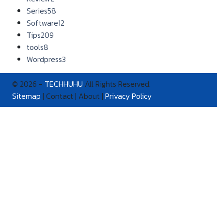
Series
58
Software
12
Tips
209
tools
8
Wordpress
3
© 2026 -
TECHHUHU
All Rights Reserved.
Sitemap
| Contact | About |
Privacy Policy