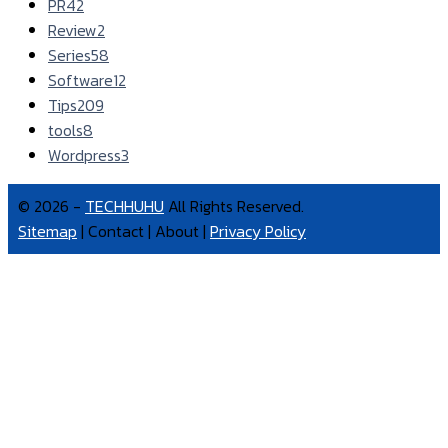
PR
42
Review
2
Series
58
Software
12
Tips
209
tools
8
Wordpress
3
© 2026 -
TECHHUHU
All Rights Reserved.
Sitemap
| Contact | About |
Privacy Policy