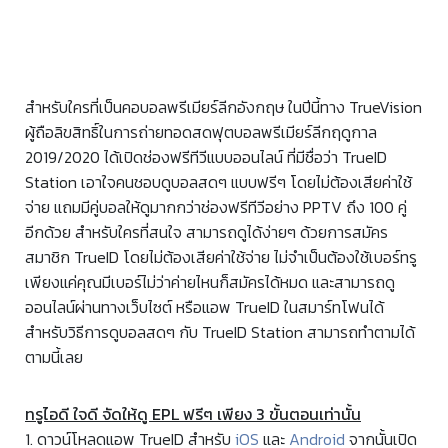
สำหรับใครที่เป็นคอบอลพรีเมียร์ลีกอังกฤษ ในปีนี้ทาง TrueVision
ผู้ถือลิขสิทธิ์ในการถ่ายทอดสดฟุตบอลพรีเมียร์ลีกฤดูกาล
2019/2020 ได้เปิดช่องฟรีทีวีแบบออนไลน์ ที่มีชื่อว่า TrueID
Station เอาใจคนชอบดูบอลสดๆ แบบฟรีๆ โดยไม่ต้องเสียค่าใช้
จ่าย แถมมีคู่บอลให้ดูมากกว่าช่องฟรีทีวีอย่าง PPTV ถึง 100 คู่
อีกด้วย สำหรับใครที่สนใจ สามารถดูได้ง่ายๆ ด้วยการสมัคร
สมาชิก TrueID โดยไม่ต้องเสียค่าใช้จ่าย ไม่จำเป็นต้องใช้เบอร์ทรู
เพียงแค่คุณมีเบอร์ไม่ว่าค่ายไหนก็สมัครได้หมด และสามารถดู
ออนไลน์ผ่านทางเว็บไซต์ หรือแอพ TrueID ในสมาร์ทโฟนได้
สำหรับวิธีการดูบอลสดๆ กับ TrueID Station สามารถทำตามได้
ตามนี้เลย
ทรูไอดี ใจดี จัดให้ดู EPL ฟรีๆ เพียง 3 ขั้นตอนเท่านั้น
1. ดาวน์โหลดแอพ TrueID สำหรับ
iOS
และ
Android
จากนั้นเปิด