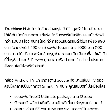
TrueMove H
จัดโปรโมชั่นกล่องทรูไอดี ทีวี ดูฟรี! ไม่ติดสัญญา
ใช้ได้กับเน็ตบ้านทุกค่าย เชียร์สะใจกับทรูพรีเมียร์ลีก และหนังดังฟรี
กว่า 1,000 เรื่อง กับทรูไอดี ทีวี กล่องแอนดรอยด์ทีวีแท้ เพียง 990
บาท (จากปกติ 2,490 บาท) รับฟรี! โบนัสค่าโทร 1,000 บาท (100
บาท นาน 10 เดือน) พร้อมซิมทรูมูฟ เอช แบบเติมเงิน หาซื้อได้แล้ววัน
นี้ที่ทรูช็อป และ 7-Eleven ทุกสาขา หรือตัวแทนจำหน่ายทั่วประเทศ
สั่งออนไลน์ส่งฟรีถึงบ้านที่
กล่อง Android TV แท้ มาตรฐาน Google ที่จะมาเปลี่ยน TV ของ
คุณให้กลายเป็นมากกว่า Smart TV กับ 9 คุณสมบัติที่ไม่เหมือนใคร
รับชมฟรี TrueID Ultimate package นาน 12 เดือน
รับชมหนังฟรีกว่าพันเรื่อง หนังพรีเมี่ยมใช้ทรูพอยท์แลกได้
ดูแอปฯ ดังบนทีวี YouTube, Netflix และดาวน์โหลดจาก