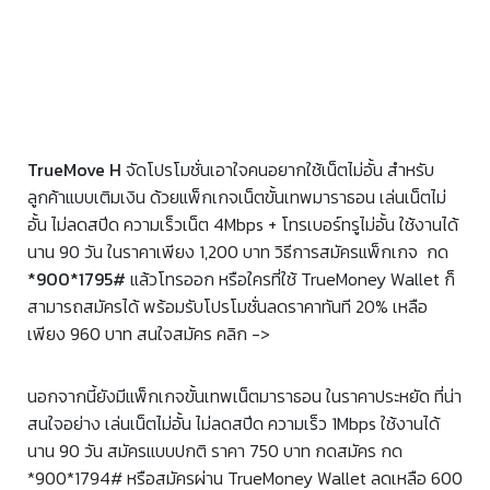
TrueMove H
จัดโปรโมชั่นเอาใจคนอยากใช้เน็ตไม่อั้น สำหรับ
ลูกค้าแบบเติมเงิน ด้วยแพ็กเกจเน็ตขั้นเทพมาราธอน เล่นเน็ตไม่
อั้น ไม่ลดสปีด ความเร็วเน็ต 4Mbps + โทรเบอร์ทรูไม่อั้น ใช้งานได้
นาน 90 วัน ในราคาเพียง 1,200 บาท วิธีการสมัครแพ็กเกจ
กด
*900*1795#
แล้วโทรออก หรือใครที่ใช้ TrueMoney Wallet ก็
สามารถสมัครได้ พร้อมรับโปรโมชั่นลดราคาทันที 20% เหลือ
เพียง 960 บาท สนใจสมัคร คลิก ->
นอกจากนี้ยังมีแพ็กเกจขั้นเทพเน็ตมาราธอน ในราคาประหยัด ที่น่า
สนใจอย่าง เล่นเน็ตไม่อั้น ไม่ลดสปีด ความเร็ว 1Mbps ใช้งานได้
นาน 90 วัน สมัครแบบปกติ ราคา 750 บาท กดสมัคร กด
*900*1794# หรือสมัครผ่าน TrueMoney Wallet ลดเหลือ 600