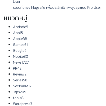
ระบบที่ชาร์จ Magsafe เพื่อประสิทธิภาพสูงสุดแบบ Pro User
หมวดหมู่
Android
5
App
15
Apple
38
Games
61
Google
2
Mobile
30
News
1727
PR
42
Review
2
Series
58
Software
12
Tips
209
tools
8
Wordpress
3