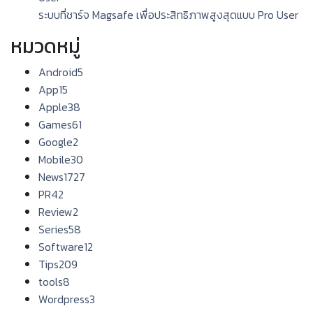
ระบบที่ชาร์จ Magsafe เพื่อประสิทธิภาพสูงสุดแบบ Pro User
หมวดหมู่
Android
5
App
15
Apple
38
Games
61
Google
2
Mobile
30
News
1727
PR
42
Review
2
Series
58
Software
12
Tips
209
tools
8
Wordpress
3