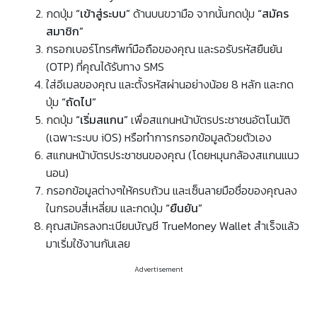
กดปุ่ม
“เข้าสู่ระบบ”
ด้านบนขวามือ จากนั้นกดปุ่ม
“สมัคร
สมาชิก”
กรอกเบอร์โทรศัพท์มือถือของคุณ และรอรับรหัสยืนยัน
(OTP) ที่คุณได้รับทาง SMS
ใส่อีเมลของคุณ และตั้งรหัสผ่านอย่างน้อย 8 หลัก และกด
ปุ่ม
“ถัดไป”
กดปุ่ม
“เริ่มสแกน”
เพื่อสแกนหน้าบัตรประชาชนอัตโนมัติ
(เฉพาะระบบ iOS) หรือทำการกรอกข้อมูลด้วยตัวเอง
สแกนหน้าบัตรประชาชนของคุณ (โดยหมุนกล้องสแกนแนว
นอน)
กรอกข้อมูลต่างๆให้ครบถ้วน และเซ็นลายมือชื่อของคุณลง
ในกรอบสี่เหลี่ยม และกดปุ่ม
“ยืนยัน”
คุณสมัครลงทะเบียนบัญชี TrueMoney Wallet สำเร็จแล้ว
มาเริ่มใช้งานกันเลย
Advertisement