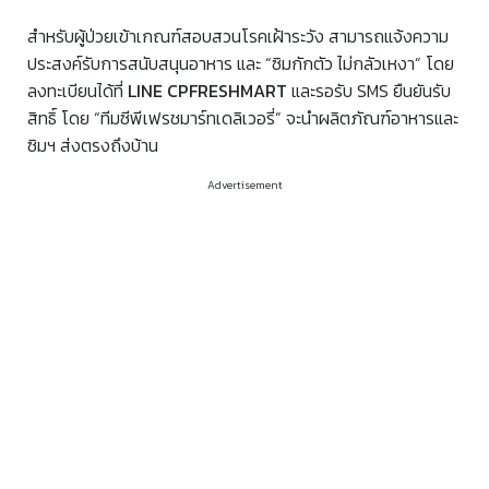
สำหรับผู้ป่วยเข้าเกณฑ์สอบสวนโรคเฝ้าระวัง สามารถแจ้งความ
ประสงค์รับการสนับสนุนอาหาร และ “ซิมกักตัว ไม่กลัวเหงา” โดย
ลงทะเบียนได้ที่
LINE CPFRESHMART
และรอรับ SMS ยืนยันรับ
สิทธิ์ โดย “ทีมซีพีเฟรชมาร์ทเดลิเวอรี่” จะนำผลิตภัณฑ์อาหารและ
ซิมฯ ส่งตรงถึงบ้าน
Advertisement