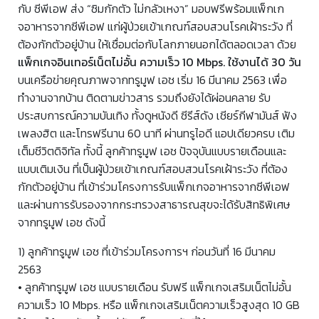
กับ ซีพีเอฟ ส่ง “ซิมกักตัว ไม่กลัวเหงา” มอบฟรีพร้อมแพ็กเก
จอาหารจากซีพีเอฟ แก่ผู้ป่วยเข้าเกณฑ์สอบสวนโรคเฝ้าระวัง ที่
ต้องกักตัวอยู่บ้าน ให้เชื่อมต่อกับโลกภายนอกได้ตลอดเวลา ด้วย
แพ็กเกจอินเทอร์เน็ตไม่อั้น ความเร็ว 10 Mbps. ใช้งานได้ 30 วัน
บนเครือข่ายคุณภาพจากทรูมูฟ เอช เริ่ม 16 มีนาคม 2563 เพื่อ
ทำงานจากบ้าน ติดตามข่าวสาร รวมถึงยังได้ผ่อนคลาย รับ
ประสบการณ์ความบันเทิง ทั้งดูหนังดี ซีรีส์ดัง เชียร์กีฬามันส์ ฟัง
เพลงฮิต และโทรฟรีนาน 60 นาที ผ่านทรูไอดี แอปเดียวครบ เติม
เต็มชีวิตดิจิทัล ทั้งนี้ ลูกค้าทรูมูฟ เอช ปัจจุบันแบบรายเดือนและ
แบบเติมเงิน ที่เป็นผู้ป่วยเข้าเกณฑ์สอบสวนโรคเฝ้าระวัง ที่ต้อง
กักตัวอยู่บ้าน ที่เข้าร่วมโครงการรับแพ็กเกจอาหารจากซีพีเอฟ
และผ่านการรับรองจากกระทรวงสาธารณสุขจะได้รับสิทธิพิเศษ
จากทรูมูฟ เอช ดังนี้
1) ลูกค้าทรูมูฟ เอช ที่เข้าร่วมโครงการฯ ก่อนวันที่ 16 มีนาคม
2563
• ลูกค้าทรูมูฟ เอช แบบรายเดือน รับฟรี แพ็กเกจเสริมเน็ตไม่อั้น
ความเร็ว 10 Mbps. หรือ แพ็กเกจเสริมเน็ตความเร็วสูงสุด 10 GB