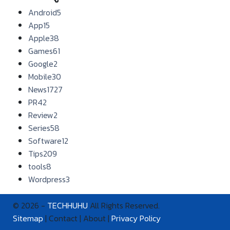
Android
5
App
15
Apple
38
Games
61
Google
2
Mobile
30
News
1727
PR
42
Review
2
Series
58
Software
12
Tips
209
tools
8
Wordpress
3
© 2026 -
TECHHUHU
All Rights Reserved.
Sitemap
| Contact | About |
Privacy Policy