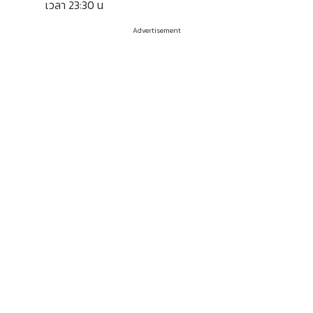
เวลา 23:30 น
Advertisement