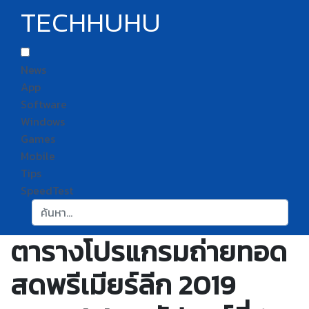
TECHHUHU
News
App
Software
Windows
Games
Mobile
Tips
SpeedTest
ค้นหา:
ตารางโปรแกรมถ่ายทอด
สดพรีเมียร์ลีก 2019