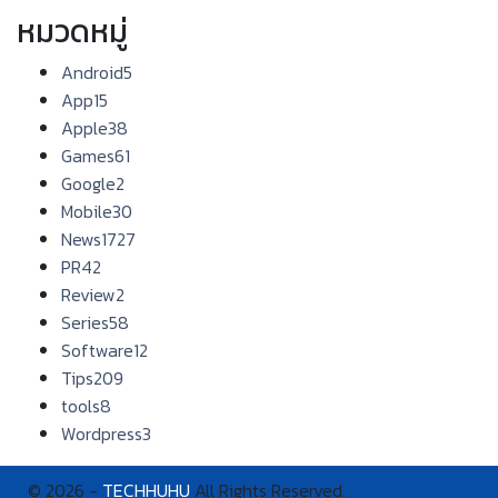
หมวดหมู่
Android
5
App
15
Apple
38
Games
61
Google
2
Mobile
30
News
1727
PR
42
Review
2
Series
58
Software
12
Tips
209
tools
8
Wordpress
3
© 2026 -
TECHHUHU
All Rights Reserved.