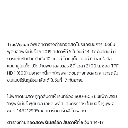
TrueVision
อัพเดทตารางถ่ายทอดสดโปรแกรมมการแข่งขัน
ฟุตบอลพรีเมียร์ลีก 2019 สัปดาห์ที่ 5 ในวันที่ 14-17 กันายนนี้ มี
การแข่งขันด้วยกันทั้ง 10 แมตช์ โดยคู่บิ๊กแมตช์ ที่น่าสนใจคือ
แมนฯยูไนเต็ด เปิดบ้านพบ เลสเตอร์ ซิตี้ เวลา 21.00 น. ช่อง TPF
HD 1 (600) นอกจากนี้หากใครพลาดชมถ่ายทอดสด สามารถรับ
ชมแบบรีรันดูย้อนหลังได้ ในวันที่ 17 กันยายน
ไม่พลาดชมสด! คู่ทุกสัปดาห์ เริ่มที่ช่อง 600-605 บนแพ็กเสริม
‘ทรูพรีเมียร์ ฟุตบอล เอชดี พลัส’ สมัครง่ายๆ ใช้เบอร์ทรูมูฟเอ
ชกด *482*299*เลขสมาร์ทการ์ด# โทรออก
ตารางถ่ายทอดสดพรีเมียร์ลีก สัปดาห์ที่ 5 วันที่ 14-17