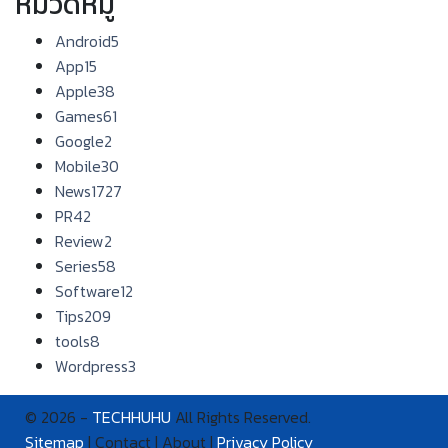
หมวดหมู่
Android
5
App
15
Apple
38
Games
61
Google
2
Mobile
30
News
1727
PR
42
Review
2
Series
58
Software
12
Tips
209
tools
8
Wordpress
3
© 2026 -
TECHHUHU
All Rights Reserved.
Sitemap
| Contact | About |
Privacy Policy