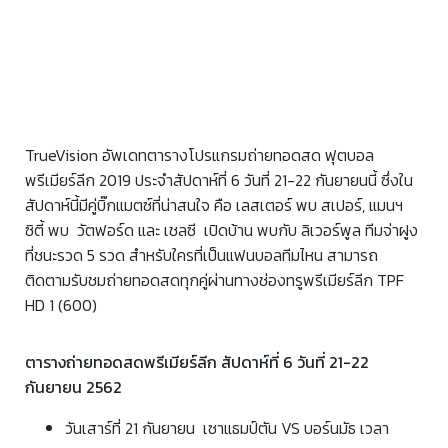
TrueVision อัพเดทตารางโปรแกรมถ่ายทอดสด ฟุตบอล
พรีเมียร์ลีก 2019 ประจำสัปดาห์ที่ 6 วันที่ 21-22 กันยายนนี้ ซึ่งใน
สัปดาห์นี้มีคู่บิ๊กแมตซ์ที่น่าสนใจ คือ เลสเตอร์ พบ สเปอร์, แมนฯ
ซิตี้ พบ วัตฟอร์ด และ เชลซี เปิดบ้าน พบกับ ลิเวอร์พูล ทีมจ่าฝูง
ที่ชนะรวด 5 รวด สำหรับใครที่เป็นแฟนบอลทีมไหน สามารถ
ติดตามรับชมถ่ายทอดสดทุกคู่ผ่านทางช่องทรูพรีเมียร์ลีก
TPF
HD 1 (600)
ตารางถ่ายทอดสดพรีเมียร์ลีก สัปดาห์ที่ 6 วันที่ 21-22
กันยายน 2562
วันเสาร์ที่ 21 กันยายน เซาแธมป์ตัน VS บอร์นมัธ เวลา