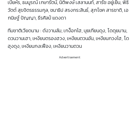
เบียห์ร, ธนบูรณ์ เกษารัตน์, นิติพงษ์ เสลานนท์, สารัช อยู่เย็น, พิธิ
วัตต์ สุขจิตรธรรมกุล, ชนาธิป สรงกระสินธ์, สุภโชค สารชาติ, เอ
กนิษฐ์ ปัญญา, ธีรศิลป์ แดงดา
ทีมชาติเวียดนาม : ดังวานลัม, เกง็อกไฮ, บุยเทียนดุง, โดดุยมาน,
ดวนวานเฮา, เหงียนตรองฮวง, เหงียนตวนอัน, เหงียนกวงไฮ, โด
ฮุงดุง, เหงียนกงเฟือง, เหงียนวานตวน
Advertisement