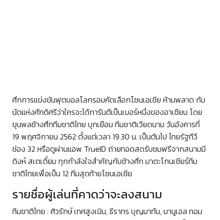
ศึกการแข่งขันฟุตบอลโลกรอบคัดเลือกโซนเอเชีย ห้ามพลาด กับ
นัดแห่งศักดิศรีว่าใครจะได้การันตีเป็นเบอร์หนึ่งของอาเซียน โดย
ขุนพลช้างศึกทีมชาติไทย บุกเยือน ทีมชาติเวียดนาม วันอังคารที่
19 พฤศจิกายน 2562 ตั้งแต่เวลา 19.30 น. เป็นต้นไป ไทยรัฐทีวี
ช่อง 32 หรือดูผ่านแอพ TrueID ถ่ายทอดสดรับชมฟรีจากสนามมี
ดิงห์ สเตเดี้ยม ทุกกำลังใจสำคัญกับช้างศึก มาตะโกนเชียร์ทีม
ชาติไทยเพื่อเป็น 12 ทีมสุดท้ายโซนเอเชีย
รายชื่อผู้เล่นที่คาดว่าจะลงสนาม
ทีมชาติไทย : ศิวรักษ์ เทศสูงเนิน, ธีราทร บุญมาทัน, มานูเอล ทอม