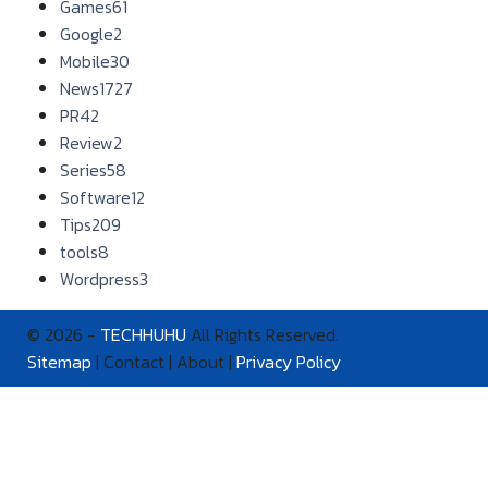
Games
61
Google
2
Mobile
30
News
1727
PR
42
Review
2
Series
58
Software
12
Tips
209
tools
8
Wordpress
3
© 2026 -
TECHHUHU
All Rights Reserved.
Sitemap
| Contact | About |
Privacy Policy