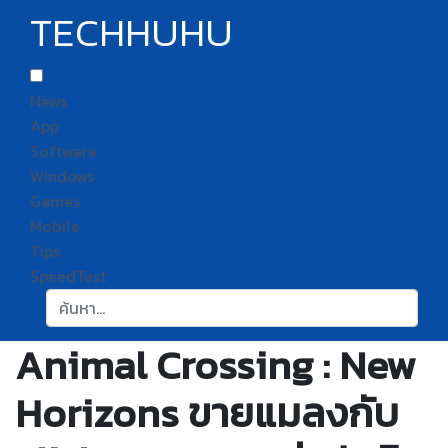
TECHHUHU
News
App
Software
Windows
Games
Mobile
Tips
SpeedTest
ค้นหา:
Animal Crossing : New
Horizons ขายแมลงกับ