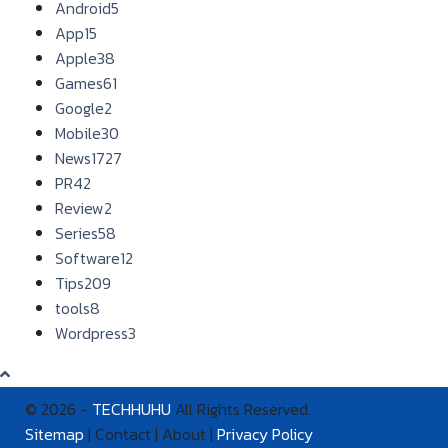
Android
5
App
15
Apple
38
Games
61
Google
2
Mobile
30
News
1727
PR
42
Review
2
Series
58
Software
12
Tips
209
tools
8
Wordpress
3
© 2026 -
TECHHUHU
All Rights Reserved.
Sitemap
| Contact | About |
Privacy Policy